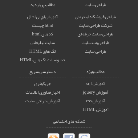
طراحی سایت
مطالب پربازدید
طراحی فروشگاه اینترنتی
آموزش اچ تی ام ال
شرکت طراحی سایت
html چیست
طراحی سایت حرفه ای
کدهای html
طراحی وب سایت
سایت تبلیغاتی
طراحی سایت
تگ های HTML
خصوصيات تگ های HTML
مطالب ویژه
دسترسی سریع
آموزش sql
جی کوئری
آموزش jquery
اخبار فناوری اطلاعات
آموزش css
آموزش طراحی سایت
آموزش HTML
شبکه های اجتماعی