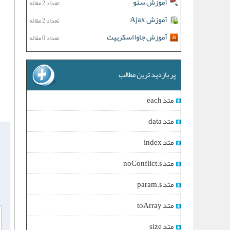
آموزش سئو
تعداد 2 مقاله
آموزش Ajax
تعداد 2 مقاله
آموزش جاوا اسکریپت
تعداد 0 مقاله
پر بازدید ترین مطالب
متد each
متد data
متد index
متد $.noConflict
متد $.param
متد toArray
متد size