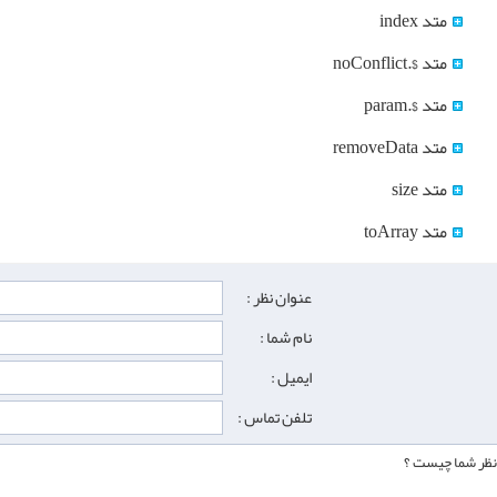
متد index
متد $.noConflict
متد $.param
متد removeData
متد size
متد toArray
عنوان نظر :
نام شما :
ایمیل :
تلفن تماس :