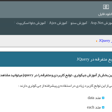
نلود فایل
زش Asp.Net
آموزش سئو
آموزش Ajax
آموزش جاوا اسکریپت
J
ع متفرقه در JQuery
ین بخش از
آموزش جیکوئری
، توابع کاربردی و متفرقه را در jquery میتوانید مشاهده نمایید.
 از این توابع کاربرد زیادی در استفاده ی پیشرفته از جی کوئری دارند :
متد data
متد each