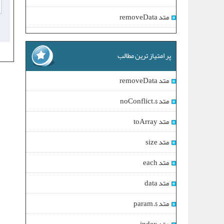
متد removeData
پر امتیاز ترین مطالب
متد removeData
متد $.noConflict
متد toArray
متد size
متد each
متد data
متد $.param