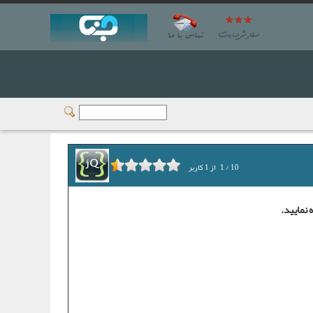
10
/
1
از
1
کاربر