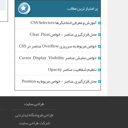
پر امتیاز ترین مطالب
آموزش و معرفی انتخابگرها CSS Selectors
محل قرارگیری عناصر - خواص Clear , Float
خواص مربوط به سرریزی Overflow عناصر در CSS
خواص نمایش عناصر Cursor , Display , Visibility
تنظیم شفافیت عناصر Opacity
محل قرارگیری عناصر - خواص مربوط به Position
طراحی سایت
طراحی فروشگاه اینترنتی
شرکت طراحی سایت