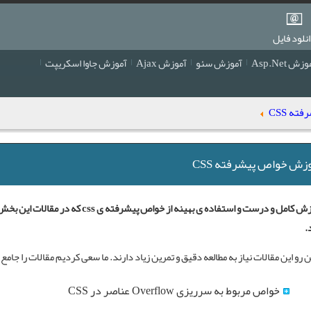
نلود فایل
زش Asp.Net
آموزش سئو
آموزش Ajax
آموزش جاوا اسکریپت
ه CSS
زش خواص پیشرفته CSS
آموزش کامل و درست و استفاده ی بهینه 
.
ین رو این مقالات نیاز به مطالعه دقیق و تمرین زیاد دارند. ما سعی کردیم مقالات را جامع
خواص مربوط به سرریزی Overflow عناصر در CSS