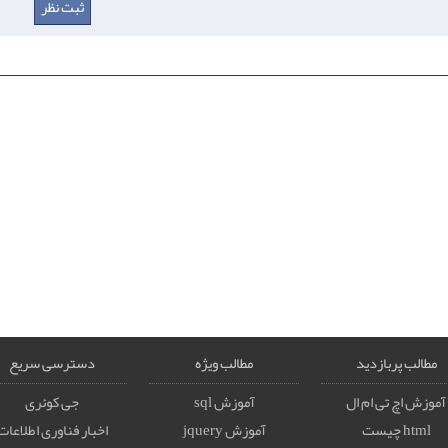
مطالب پربازدید
مطالب ویژه
دسترسی سریع
آموزش اچ تی ام ال
آموزش sql
جی کوئری
html چیست
آموزش jquery
اخبار فناوری اطلاعات