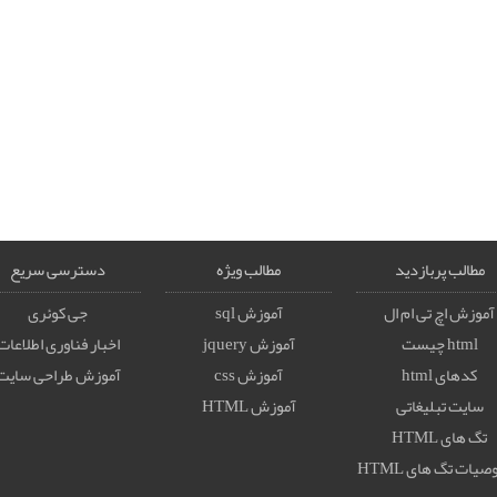
مطالب پربازدید
مطالب ویژه
دسترسی سریع
آموزش اچ تی ام ال
آموزش sql
جی کوئری
html چیست
آموزش jquery
اخبار فناوری اطلاعات
کدهای html
آموزش css
آموزش طراحی سایت
سایت تبلیغاتی
آموزش HTML
تگ های HTML
يات تگ های HTML