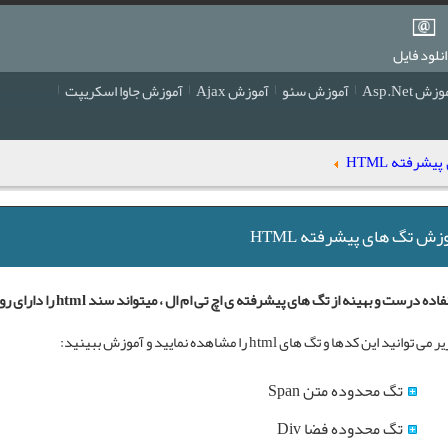
نلود فایل
زش Asp.Net
آموزش سئو
آموزش Ajax
آموزش جاوا اسکریپت
شرفته HTML
زش تگ های پیشرفته HTML
ده درست و بهینه از تگ های پیشرفته ی اچ تی ام ال ، میتواند سند html را دارای روح و جذابیت کند.
ی توانید این کدها و تگ های html را مشاهده نمایید و آموزش ببینید:
تگ محدوده متن Span
تگ محدوده فضا Div