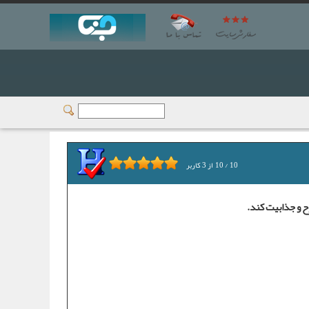
10
/
10
از
3
کاربر