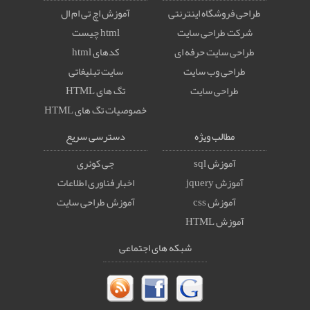
طراحی فروشگاه اینترنتی
آموزش اچ تی ام ال
شرکت طراحی سایت
html چیست
طراحی سایت حرفه ای
کدهای html
طراحی وب سایت
سایت تبلیغاتی
طراحی سایت
تگ های HTML
خصوصيات تگ های HTML
مطالب ویژه
دسترسی سریع
آموزش sql
جی کوئری
آموزش jquery
اخبار فناوری اطلاعات
آموزش css
آموزش طراحی سایت
آموزش HTML
شبکه های اجتماعی