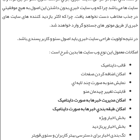
سايت ها مي باشد چرا که وب سايت خبري بدون داشتن اين اصول به هيچ موفقيتي
در جذب مخاطب دست نخواهد يافت. چرا که اکثر بازدید کننده های سایت های
خبری از طریق موتور های جستجو گر وارد خواهند شد.
در نتیجه اولویت
طراحی سایت خبری
باید اصول سئو و کاربر پسندی باشد.
امکانات معمول اين نوع وب سايت ها بدين شرح است :
قالب دايناميک
امکان اضافه کردن صفحات
نمايش منو به صورت چند لايه اي
قابليت تغيير چيدمان منو
امکان مديريت خبرها به صورت دايناميک
امکان طبقه بندي خبرها به صورت دايناميک
بخش اخبار ویژه
بخش اخبار پربازدید
تگ بندی اخبار برای دسترسی بهتر کاربران و سئوی قویتر