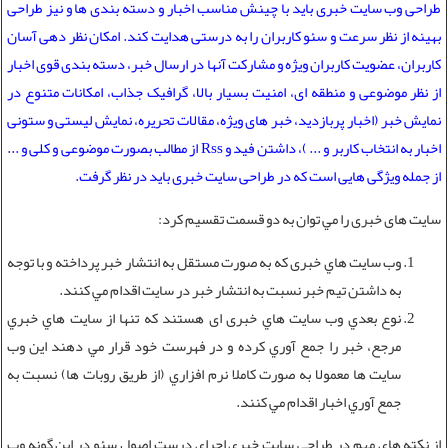
طراحی وب سایت خبری باید با چینش مناسب اخبار و دسته بندی ها و نیز طراحی
بهینه از نظر سرعت و سئو کاربران را به درستی هدایت کند. امکان نظر دهی آسان
کاربران، عضویت کاربران ویژه و مشارکت آنها در ارسال خبر، دسته بندی قوی اخبار
از نظر موضوعی و منطقه ای، امنیت بسیار بالا، گرافیک جذاب، امکانات متنوع در
نمایش خبر (اخبار پربازدید، خبر های ویژه، مقالات تحریره، نمایش لیستی و ستونی
اخبار به انتخاب کاربر و ... )، داشتن فید و Rss از مطالب بصورت موضوعی و کلی و ...
از جمله ویژگی هایی است که در طراحی سایت خبری باید در نظر گرفت.
سایت های خبری را مي توان به دو قسمت تقسيم کرد:
وب سايت هاي خبری که به صورت مستقل به انتشار خبر پرداخته و با توجه
به داشتن تيم خبر نسبت به انتشار خبر در سايت اقدام مي کنند.
نوع بعدي وب سايت هاي خبری ای هستند که تنها از سايت هاي خبري
مرجع، خبر را جمع آوري کرده و در فهرست خود قرار مي دهند اين وب
سايت ها معمولا به صورت کاملا نرم افزاري (از طریق روبات ها) نسبت به
جمع آوري اخبار اقدام مي کنند.
از نکته هاي مهم در
طراحی سایت خبری
اجراي درست اصول سئو در اين گونه وب