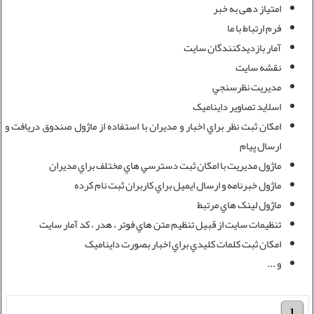
امتیاز دهی به خبر
فرم ارتباط با ما
آمار بازديدکنندگان سايت
نقشه سايت
مديريت نظرسنجي
اسلايد تصاوير دايناميک
امکان ثبت نظر براي اخبار و مديران با استفاده از ماژول صندوق دريافت و
ارسال پيام
ماژول مديريت با امکان ثبت دسترسي هاي مختلف براي مديران
ماژول خبرنامه و ارسال ايميل براي کاربران ثبت نام کرده
ماژول لينک هاي مرتبط
تنظيمات سايت از قبيل تنظيم متن هاي فوتر ، هدر ، کد آمار سايت
امکان ثبت کلمات کليدي براي اخبار بصورت دايناميک
و ...
1