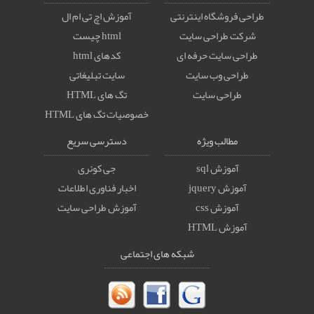
طراحی فروشگاه اینترنتی
آموزش اچ تی ام ال
شرکت طراحی سایت
html چیست
طراحی سایت حرفه ای
کدهای html
طراحی وب سایت
سایت تبلیغاتی
طراحی سایت
تگ های HTML
خصوصيات تگ های HTML
مطالب ویژه
دسترسی سریع
آموزش sql
جی کوئری
آموزش jquery
اخبار فناوری اطلاعات
آموزش css
آموزش طراحی سایت
آموزش HTML
شبکه های اجتماعی