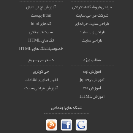
طراحی فروشگاه اینترنتی
آموزش اچ تی ام ال
شرکت طراحی سایت
html چیست
طراحی سایت حرفه ای
کدهای html
طراحی وب سایت
سایت تبلیغاتی
طراحی سایت
تگ های HTML
خصوصيات تگ های HTML
مطالب ویژه
دسترسی سریع
آموزش sql
جی کوئری
آموزش jquery
اخبار فناوری اطلاعات
آموزش css
آموزش طراحی سایت
آموزش HTML
شبکه های اجتماعی