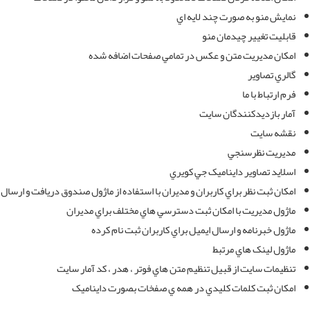
نمايش منو به صورت چند لايه اي
قابليت تغيير چيدمان منو
امکان مديريت متن و عکس در تمامي صفحات اضافه شده
گالري تصاوير
فرم ارتباط با ما
آمار بازديدکنندگان سايت
نقشه سايت
مديريت نظرسنجي
اسلايد تصاوير دايناميک جي کويري
امکان ثبت نظر براي کاربران و مديران با استفاده از ماژول صندوق دريافت و ارسال 
ماژول مديريت با امکان ثبت دسترسي هاي مختلف براي مديران
ماژول خبرنامه و ارسال ايميل براي کاربران ثبت نام کرده
ماژول لينک هاي مرتبط
تنظيمات سايت از قبيل تنظيم متن هاي فوتر ، هدر ، کد آمار سايت
امکان ثبت کلمات کليدي در همه ي صفخات بصورت دايناميک