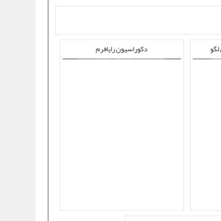
لگو
دکوراسیون رایافرم