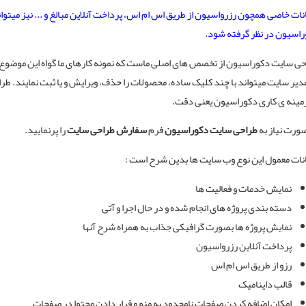
نات خاصی همچون رزرواسیون از طریق اس ام اس، پرداخت آنلاین مبالغ و ... نیز میتو
اسیون در نظر گرفته شود.
حی سایت دکوراسیون
از تخصص های اصلی ماست که نمونه کارهای ما گواه این موضوع
دیر سایت میتواند با چند کلیک ساده، محصولات را حذف، ویرایش و یا ثبت نمایند.
طرا
مینه ی کاری دکوراسیون یعنی دقت.
ورت نیاز به
طراحی سایت دکوراسیون
فرم
سفارش طراحی سایت
را پرنمایید.
نات معمول اين نوع وب سايت ها بدين شرح است :
نمایش خدمات و فعالیت ها
دسته بندی پروژه های انجام شده و در حال اجرا و آتی
نمایش پروژه ها بصورت گرافیکی جذاب به همراه شرح آنها
پرداخت آنلاین رزرواسیون
رزو از طریق اس ام اس
قالب دايناميک
امکان اضافه کردن صفحات نامحدود به منو و قرار دادن محتوا در صفحات