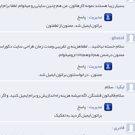
بسیار زیبا هستند نمونه کارهاتون. من هم چنین سایتی رو میخوام. لطفا برام ای
مدیریت :
پاسخ
براتون ایمیل شد. ممنون از لطفتون
ghazal :
سلام خسته نباشید... لطفاهزینه ی تقریبی ومدت زمان طراحی سایت دکوراس
ممنون درضمن همir,وهمcomرومیخوام.
مدیریت :
پاسخ
ممنون . درخواستتون براتون ایمیل شد.
ایکیا :
سلام
سلام قالباتون قشنگن. اگه میشه هزینه راه اندازیش رو برام ایمیل کنید. و اگر
مدیریت :
پاسخ
براتون ایمیل گردید به تفکیک
قادری :