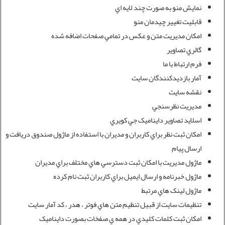
نمايش منو به صورت چند لايه اي
قابليت تغيير چيدمان منو
امکان مديريت متن و عکس در تمامي صفحات اضافه شده
گالري تصاوير
فرم ارتباط با ما
آمار بازديدکنندگان سايت
نقشه سايت
مديريت نظرسنجي
اسلايد تصاوير دايناميک جي کويري
امکان ثبت نظر براي کاربران و مديران با استفاده از ماژول صندوق دريافت و
ارسال پيام
ماژول مديريت با امکان ثبت دسترسي هاي مختلف براي مديران
ماژول خبرنامه و ارسال ايميل براي کاربران ثبت نام کرده
ماژول لينک هاي مرتبط
تنظيمات سايت از قبيل تنظيم متن هاي فوتر ، هدر ، کد آمار سايت
امکان ثبت کلمات کليدي در همه ي صفخات بصورت دايناميک