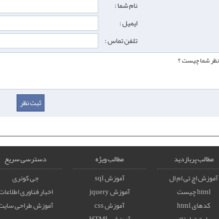
نام شما :
ایمیل :
تلفن تماس :
مطالب پربازدید
مطالب ویژه
دسترسی سریع
آموزش اچ تی ام ال
آموزش sql
جی کوئری
html چیست
آموزش jquery
اخبار فناوری اطلاعات
کدهای html
آموزش css
آموزش طراحی سایت