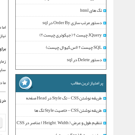
تگ های html
دستور مرتب سازی Order By در sql
اما 
JQuery چیست ؟ ( جیکوئری چیست ؟)
نیاز
SQL چیست ؟ (اس کیو ال چیست)
برای
دستور Delete در sql
زمان
سای
ما د
پر امتیاز ترین مطالب
طریقه نوشتن CSS - تگ Style در Head صفحه
در ز
طریقه نوشتن CSS - خاصیت Style تگ ها
تنظیم طول و عرض ( Height , Width ) عناصر در CSS