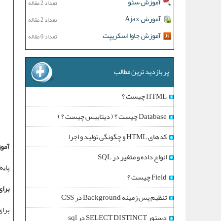
آموزش سئو
تعداد 2 مقاله
آموزش Ajax
تعداد 2 مقاله
آموزش جاوا اسکریپت
تعداد 0 مقاله
پر بازدید ترین مطالب
HTML چیست ؟
Database چیست ؟ ( دیتابیس چیست ؟ )
کدهای HTML و چگونگی تولید و اجرا
آمو
انواع داده و متغیر در SQL
پای
Field چیست ؟
برا
تنظیم پس زمینه Background در CSS
برا
دستور SELECT DISTINCT در sql