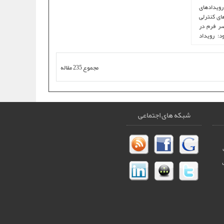
ادهای عناصر فرم در HTML رويدادهای
ر عنصرهای کنترلی
صر فرم در
د: رویداد
مجموع 235 مقاله
شبکه های اجتماعی