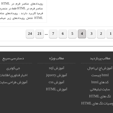
رويد
عناصر فرم در HTML فقط د
فرمها کاربرد دارند . رويدادهای عنا
HTML شامل رویدادهای زیر میشو
شرح onblur در ...
24
21
...
7
6
5
4
3
2
1
مطالب پربازدید
مطالب ویژه
دسترسی سریع
آموزش اچ تی ام ال
آموزش sql
جی کوئری
html چیست
آموزش jquery
اخبار فناوری اطلاعات
کدهای html
آموزش css
آموزش طراحی سایت
سایت تبلیغاتی
آموزش HTML
تگ های HTML
يات تگ های HTML