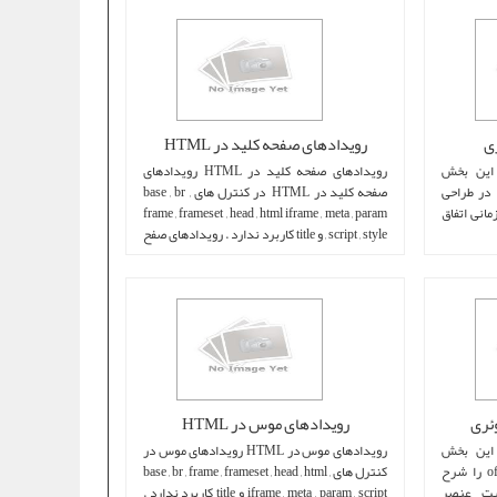
رويدادهای صفحه کليد در HTML
fo در jQuery در این بخش
رويدادهای صفحه کليد در HTML رويدادهای
 JQuery ، رویداد focus را در طراحی
صفحه کليد در HTML در کنترل های base , br ,
 شرح میدهیم. رویداد focus زمانی اتفاق
frame , frameset , head , html iframe , meta , param
, script , style و title کاربرد ندارد . رويدادهای صفح
...
رويدادهای موس در HTML
of در jQuery در این بخش
رويدادهای موس در HTML رويدادهای موس در
از آموزش JQuery ، متد offsetParent را شرح
کنترل های base , br , frame , frameset , head , html ,
offsetPa ،موقعیت عنصر
iframe , meta , param , script و title کاربرد ندارد .