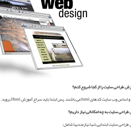
زش
طراحی سایت
را از کجا شروع کنم؟
ه و اساس وب سایت
کدهای html
می باشند. پس ابتدا باید سراغ
آموزش Html
بروید.
ی
طراحی سایت
به چه امکاناتی نیاز داریم؟
ی
طراحی سایت
ابتدایی تنها نیازمندیها شامل: