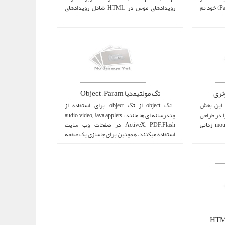
انتخاب شده را نسبت به والدین (Parent) خود نم
رويدادهای موس در HTML شامل رویدادهای
زیر میشو ...
تگ مولتیمدیا Object , Param
mouseu در jQuery در این بخش
تگ object از تگ object برای استفاده از
وزش JQuery ، رویداد mouseup را در طراحی
چندرسانه ای ها مانند : audio, video, Java applets
سایت شرح میدهیم. رویداد mouseup زمانی
ActiveX, PDF,,Flash در صفحات وب سایت
استفاده میکنند. همچنین برای جاسازی یک صفحه
وب دیگر ...