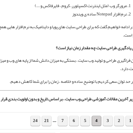
مرورگر وب (مثل اینترنت اکسپلورر، کروم ، فایرفاکس و ...)
نرم افزار Notepad ساده ی ویندوز
در ادامه خواهیم گفت که برای طراحی سایت های پویا و داینامیک به نرم افزار هایی همچون
 است.
 یادگیری
طراحی سایت
چه مقدار زمان نیاز است؟
 فراگیری طراحی و تولید وب سایت ، بستگی به میزان دانش شما از پایه های وب و میزا
ت دارد.
ر حد توان سعی کردیم با توضیح ساده و خلاصه ، زمان را برای شما کاهش دهیم.
یر آخرین
مقالات آموزشی طراحی وب سایت
، بر اساس تاریخ و بدون اولویت بندی قرار 
24
21
...
7
6
5
4
3
2
1