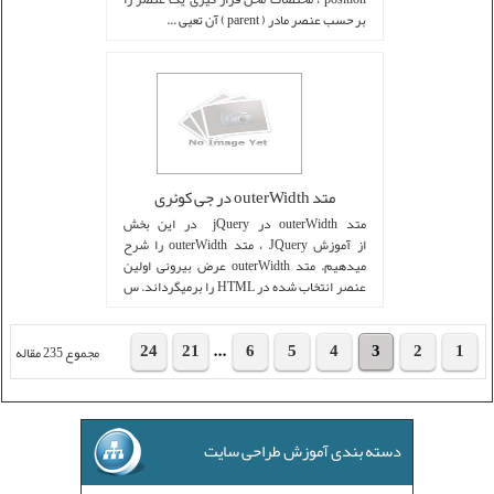
بر حسب عنصر مادر ( parent ) آن تعیی ...
متد outerWidth در جی کوئری
متد outerWidth در jQuery در این بخش
از آموزش JQuery ، متد outerWidth را شرح
میدهیم. متد outerWidth عرض بیرونی اولین
عنصر انتخاب شده در HTML را برمیگرداند. س
...
24
21
...
6
5
4
3
2
1
مجموع 235 مقاله
دسته بندی آموزش طراحی سایت