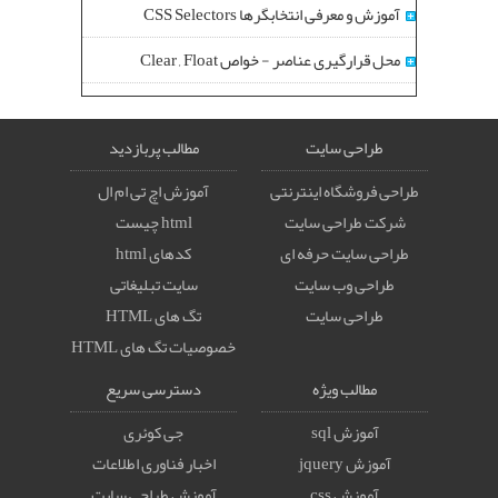
آموزش و معرفی انتخابگرها CSS Selectors
محل قرارگیری عناصر - خواص Clear , Float
طراحی سایت
مطالب پربازدید
طراحی فروشگاه اینترنتی
آموزش اچ تی ام ال
شرکت طراحی سایت
html چیست
طراحی سایت حرفه ای
کدهای html
طراحی وب سایت
سایت تبلیغاتی
طراحی سایت
تگ های HTML
خصوصيات تگ های HTML
مطالب ویژه
دسترسی سریع
آموزش sql
جی کوئری
آموزش jquery
اخبار فناوری اطلاعات
آموزش css
آموزش طراحی سایت